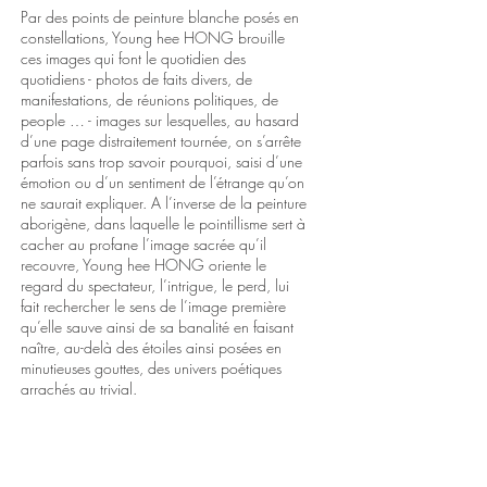
Par des points de peinture blanche posés en
constellations, Young hee HONG brouille
ces images qui font le quotidien des
quotidiens - photos de faits divers, de
manifestations, de réunions politiques, de
people … - images sur lesquelles, au hasard
d’une page distraitement tournée, on s’arrête
parfois sans trop savoir pourquoi, saisi d’une
émotion ou d’un sentiment de l’étrange qu’on
ne saurait expliquer. A l’inverse de la peinture
aborigène, dans laquelle le pointillisme sert à
cacher au profane l’image sacrée qu’il
recouvre, Young hee HONG oriente le
regard du spectateur, l’intrigue, le perd, lui
fait rechercher le sens de l’image première
qu’elle sauve ainsi de sa banalité en faisant
naître, au-delà des étoiles ainsi posées en
minutieuses gouttes, des univers poétiques
arrachés au trivial.
François Amblard. 2016