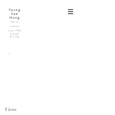
Young
hee
Hong
Path of
creation
since 1992
Visual
Artiste
Views