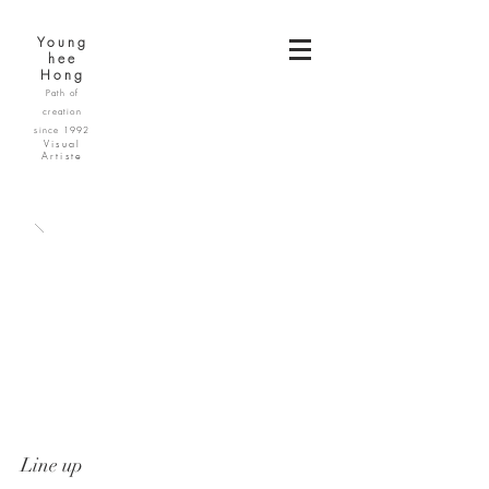
Young
hee
Hong
Path of
creation
since 1992
Visual
Artiste
Line up