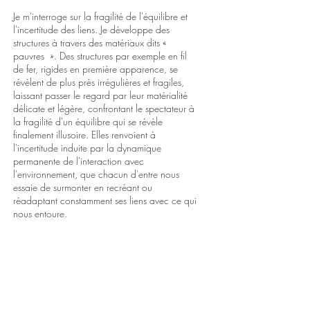
Je m'interroge sur la fragilité de l'équilibre et
l'incertitude des liens. Je développe des
structures à travers des matériaux dits «
pauvres ». Des structures par exemple en fil
de fer, rigides en première apparence, se
révèlent de plus près irrégulières et fragiles,
laissant passer le regard par leur matérialité
délicate et légère, confrontant le spectateur à
la fragilité d'un équilibre qui se révèle
finalement illusoire. Elles renvoient à
l'incertitude induite par la dynamique
permanente de l'interaction avec
l'environnement, que chacun d'entre nous
essaie de surmonter en recréant ou
réadaptant constamment ses liens avec ce qui
nous entoure.
Go to portfolio
Get next
March 2023